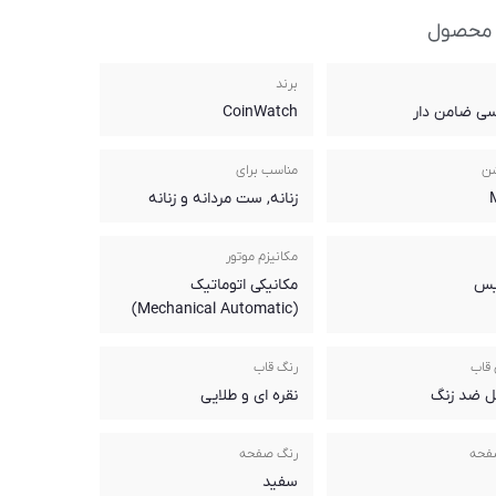
 محصول
برند
سی ضامن دار
CoinWatch
شن
مناسب برای
زنانه, ست مردانه و زنانه
مکانیزم موتور
یس
مکانیکی اتوماتیک
(Mechanical Automatic)
قاب
رنگ قاب
ل ضد زنگ
نقره ای و طلایی
فحه
رنگ صفحه
سفید