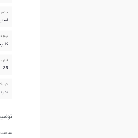
جنس 
استی
نوع ق
کلیپ
قطر ص
35
کرنوگ
ندارد
توضی