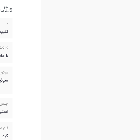
ویژگی
-
کلیپ
کالک
Mark
موتور
سوئ
جنس 
استی
فرم ص
گرد