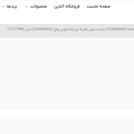
رش
صفحه نخست
فروشگاه آنلاین
محصولات
برندها
ه
حتوا
خانه
/
CoinWatch
/ ساعت مچی عقربه ای زنانه کوین واچ (CoinWatch) مدل C121TWH