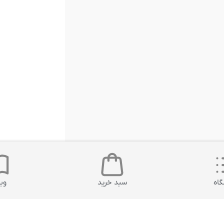
اه
سبد خرید
وب