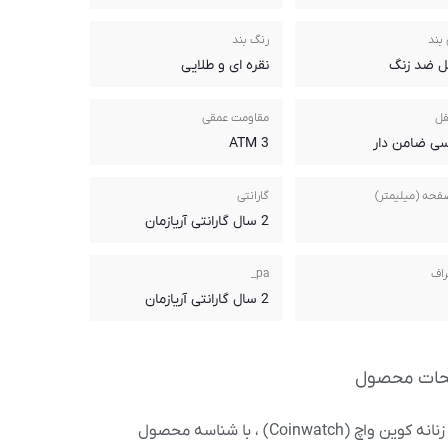
بند
رنگ بند
ل ضد زنگ
نقره ای و طلایی
فل
مقاومت عمقی
سی ضامن دار
3 ATM
فحه (میلیمتر)
گارانتی
2 سال گارانتی آریازمان
راف
pa_
2 سال گارانتی آریازمان
حات محصول
ساعت زنانه کوین واچ (Coinwatch) ، با شناسه محصول