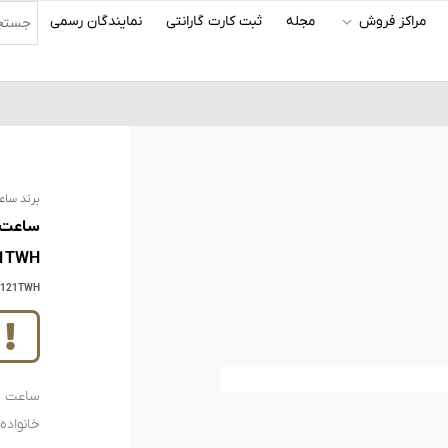
مراکز فروش
مجله
ثبت کارت گارانتی
نمایندگان رسمی
برند ساع
1TWH
121TWH
خانواده