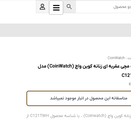
B
U
s
a
e
r
r
s
ت :
CoinWatch
ساعت مچی عقربه ای زنانه کوین واچ (CoinWatch) مدل
C12
C
متاسفانه این محصول در انبار موجود نمیباشد
ساعت زنانه کوین واچ (Coinwatch) ، با شناسه محصول C121TWH از