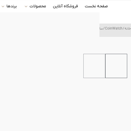
رش
صفحه نخست
فروشگاه آنلاین
محصولات
برندها
ه
حتوا
خانه
/
CoinWatch
/ ساعت مچی عقربه ای مردانه کوین واچ (CoinWatch) مدل C116RSV