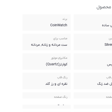
 محصول
برند
 ساده
CoinWatch
شن
مناسب برای
Silv
ست مردانه و زنانه, مردانه
مکانیزم موتور
یس
کوارتز(Quartz)
قاب
رنگ قاب
ل ضد زنگ
نقره ای و رز گلد
فحه
رنگ صفحه
نقره ای