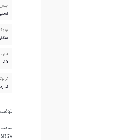
جنس 
استی
نوع ق
سگکی
قطر ص
40
کرنوگ
ندارد
توضی
C116RSV از 