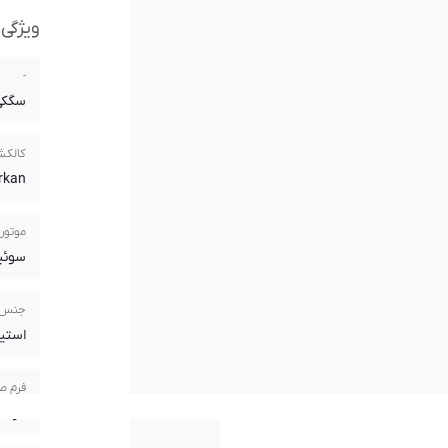
ویژگی
-
سگکی
کالک
erkan
موتور
سوئ
جنس 
استی
فرم ص
گرد