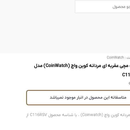
B
U
s
a
e
r
r
s
ت :
CoinWatch
ساعت مچی عقربه ای مردانه کوین واچ (CoinWatch) مدل
C1
متاسفانه این محصول در انبار موجود نمیباشد
ساعت مردانه کوین واچ (Coinwatch) ، با شناسه محصول C116RSV از