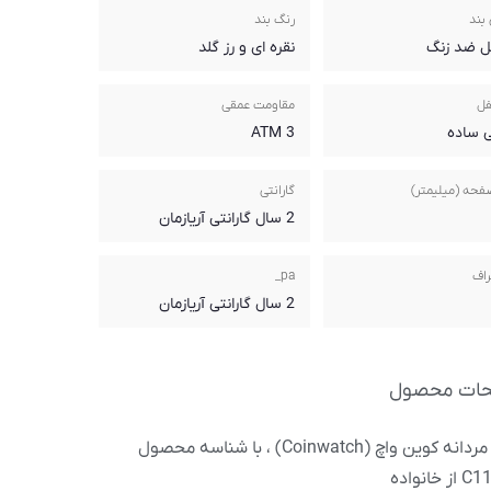
بند
رنگ بند
ل ضد زنگ
نقره ای و رز گلد
فل
مقاومت عمقی
 ساده
3 ATM
فحه (میلیمتر)
گارانتی
2 سال گارانتی آریازمان
راف
pa_
2 سال گارانتی آریازمان
حات محصول
ساعت مردانه کوین واچ (Coinwatch) ، با شناسه محصول
خانواده