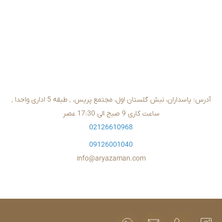
02126610
09126001
info@aryazam