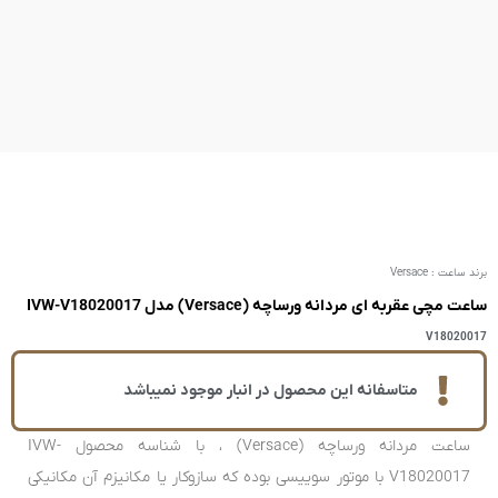
IVW-V180
ر انبار موجود نمیباشد
ساعت مردانه ورساچه (Versace) ، با شناسه محصول IVW-
وییسی بوده که سازوکار یا مکانیزم آن مکانیکی