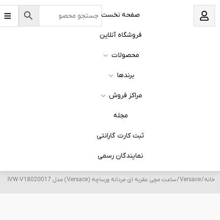
B
نخست
a
r
s
 آنلاین
ات
ا
روش
له
 گارانتی
ان رسمی
Ver) مدل IVW-V18020017