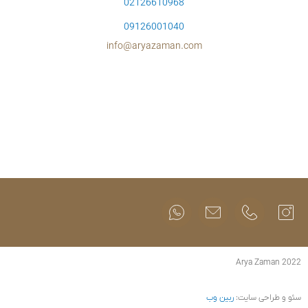
02126610
09126001
info@aryazam