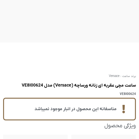
VE8I
ر انبار موجود نمیباشد