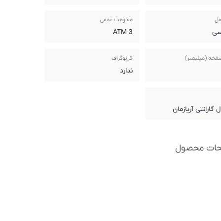
فل
مقاومت عمقی
سی
3 ATM
فحه (میلیمتر)
کرنوگراف
ندارد
حات محصول