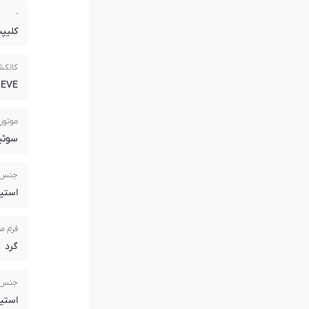
-
کلیپ
کالک
REVE
موتور
سوئ
جنس 
استی
فرم ص
گرد
جنس 
استی