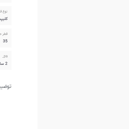
نوع ق
کلیپ
قطر ص
35
pa_
2 سال گارانتی آریازمان
توضی