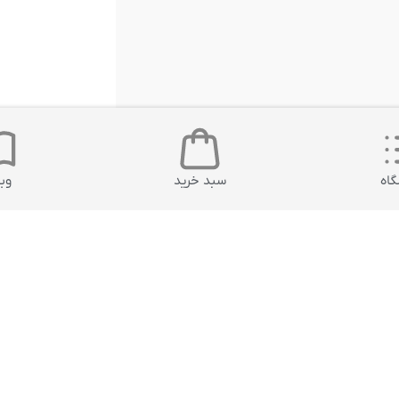
اه
سبد خرید
وب