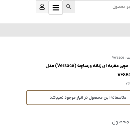
B
U
s
a
e
r
r
s
ت :
Versace
ساعت مچی عقربه ای زنانه ورساچه (Versace) مدل
VE8B
VE
متاسفانه این محصول در انبار موجود نمیباشد
 محصول