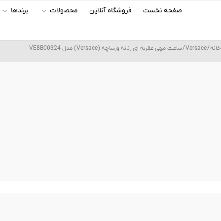
رش
صفحه نخست
فروشگاه آنلاین
محصولات
برندها
ه
حتوا
خانه
/
Versace
/ ساعت مچی عقربه ای زنانه ورساچه (Versace) مدل VE8B00324