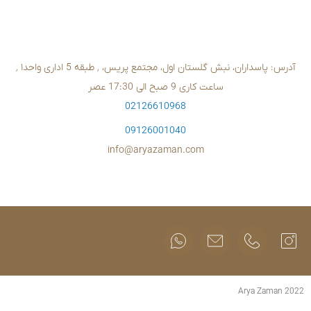
02126610
09126001
info@aryazam