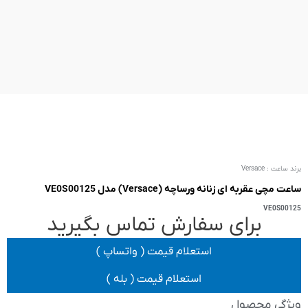
VE0S
 تماس بگیرید
یمت ( واتساپ )
 قیمت ( بله )