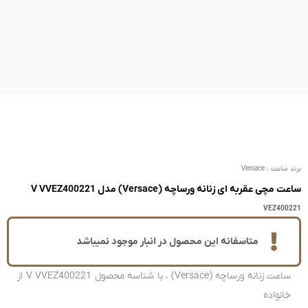
V VV
ر انبار موجود نمیباشد
ساعت زنانه ورساچه (Versace) ، با شناسه محصول V VVEZ400221 از