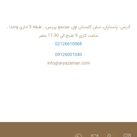
02126610
09126001
info@aryazam