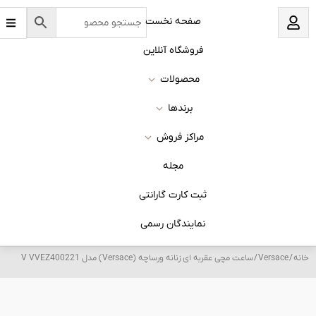
B
نخست
a
r
s
 آنلاین
ات
ا
روش
له
 گارانتی
ان رسمی
V) مدل V VVEZ400221