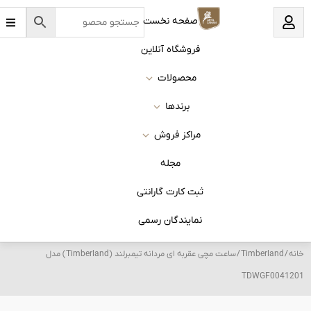
B
نخست
a
r
s
 آنلاین
ات
ا
روش
له
 گارانتی
ان رسمی
/ ساعت مچی عقربه ای مردانه تیمبرلند (Timberland) مدل