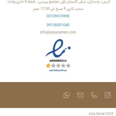
02126610
09126001
info@aryazam