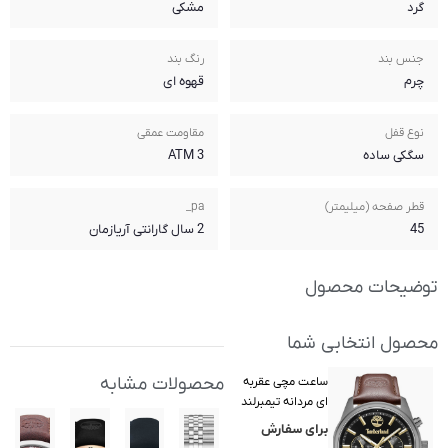
مشکی
رنگ بند
قهوه ای
مقاومت عمقی
3 ATM
pa_
2 سال گارانتی آریازمان
محصولات مشابه
د
Tim) مدل
T