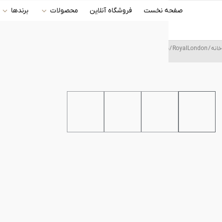
رش
صفحه نخست
فروشگاه آنلاین
محصولات
برندها
ه
حتوا
خانه
/
RoyalLondon
/ ساعت مچی عقربه ای زنانه رویال لندن (Royal London) مدل RL-21412-04