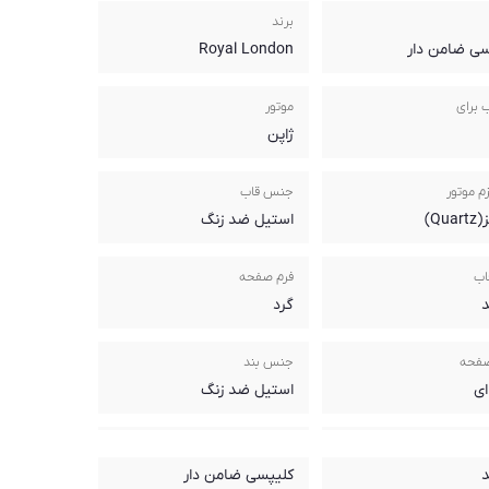
برند
سی ضامن دار
Royal London
 برای
موتور
ژاپن
م موتور
جنس قاب
Qua)
استیل ضد زنگ
اب
فرم صفحه
د
گرد
صفحه
جنس بند
ای
استیل ضد زنگ
ند
نوع قفل
د
کلیپسی ضامن دار