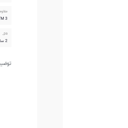
مقاوم
3 ATM
pa_
2 سال گارانتی آریازمان
توضی