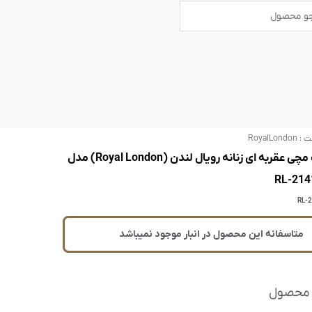
B
U
s
a
e
r
r
s
ت :
RoyalLondon
ساعت مچی عقربه ای زنانه رویال لندن (Royal London) مدل
RL-214
RL-
متاسفانه این محصول در انبار موجود نمیباشد
 محصول