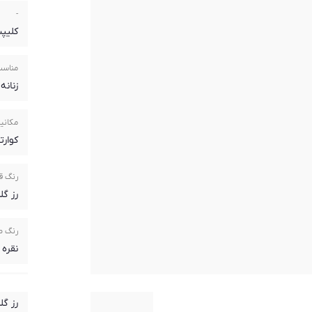
-
کلیپ
مناسب
زنانه
مکانیز
کوارتز(rtz
رنگ ق
رز گل
رنگ 
نقره 
رنگ ب
رز گل