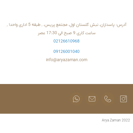
02126610
09126001
info@aryazam