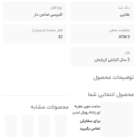
نوع قفل
کلیپسی ضامن دار
قطر صفحه (میلیمتر)
32
محصولات مشابه
دن
(Royal Lo