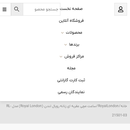
B
نخست
a
r
s
 آنلاین
ات
ا
روش
له
 گارانتی
ان رسمی
/ ساعت مچی عقربه ای زنانه رویال لندن (Royal London) مدل RL-