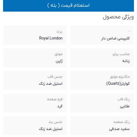
 قیمت ( بله )
برند
Royal London
موتور
ژاپن
جنس قاب
استیل ضد زنگ
فرم صفحه
گرد
جنس بند
استیل ضد زنگ