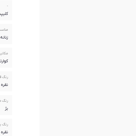
-
کلیپ
مناسب
زنانه
مکانیز
کوارتز(rtz
رنگ ق
نقره 
رنگ 
بژ
رنگ ب
نقره 