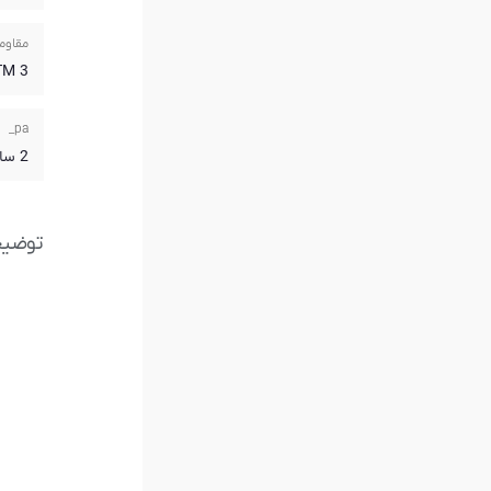
مقاوم
3 ATM
pa_
2 سال گارانتی آریازمان
توضی