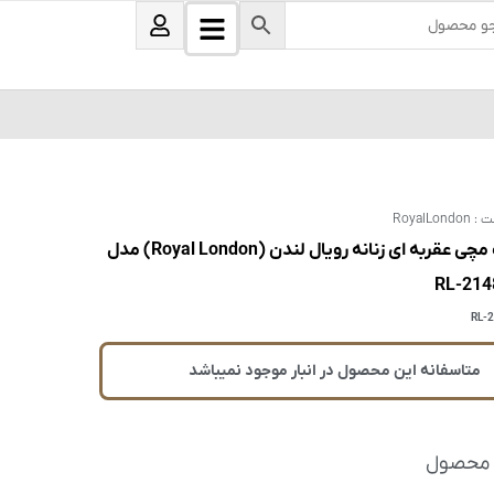
B
U
s
a
e
r
r
s
ت :
RoyalLondon
ساعت مچی عقربه ای زنانه رویال لندن (Royal London) مدل
RL-214
RL-
متاسفانه این محصول در انبار موجود نمیباشد
 محصول