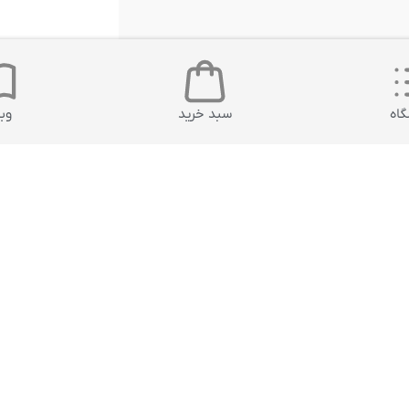
اه
سبد خرید
وب