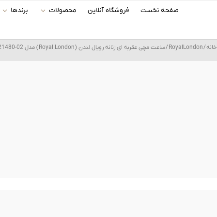
رش
صفحه نخست
فروشگاه آنلاین
محصولات
برندها
ه
حتوا
خانه
/
RoyalLondon
/ ساعت مچی عقربه ای زنانه رویال لندن (Royal London) مدل RL-21480-02