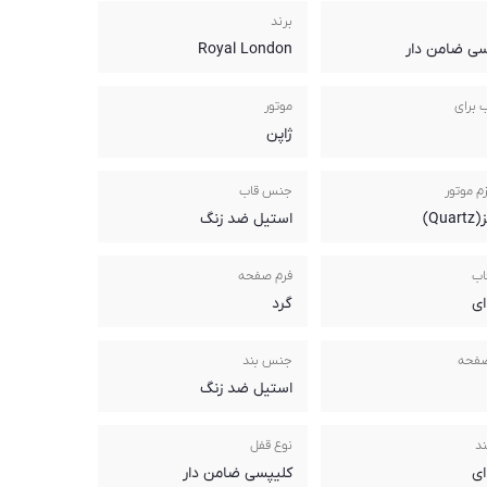
برند
سی ضامن دار
Royal London
 برای
موتور
ژاپن
م موتور
جنس قاب
Qua)
استیل ضد زنگ
اب
فرم صفحه
ای
گرد
صفحه
جنس بند
استیل ضد زنگ
ند
نوع قفل
ای
کلیپسی ضامن دار