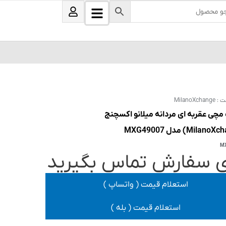
B
U
s
a
e
r
r
s
ت :
MilanoXchange
چی عقربه ای مردانه میلانو اکسچنج
M
ی سفارش تماس بگیرید
استعلام قیمت ( واتساپ )
استعلام قیمت ( بله )