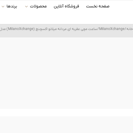
رش
صفحه نخست
فروشگاه آنلاین
محصولات
برندها
ه
حتوا
خانه
/
MilanoXchange
/ ساعت مچی عقربه ای مردانه میلانو اکسچنج (MilanoXchange) مدل MXG49007