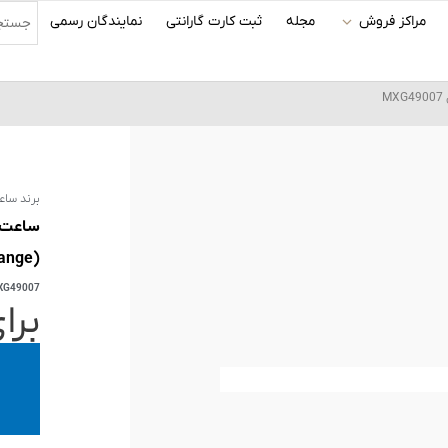
مراکز فروش
مجله
ثبت کارت گارانتی
نمایندگان رسمی
برند ساع
ساعت م
(MilanoXchange) مدل MXG49007
XG49007
برا