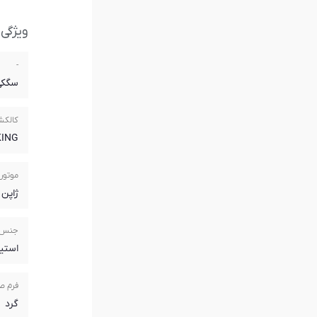
ویژگی
-
سگکی
کالک
KING
موتور
ژاپن
جنس 
استی
فرم ص
گرد