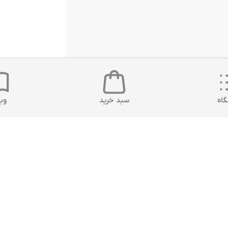
اه
سبد خرید
وب