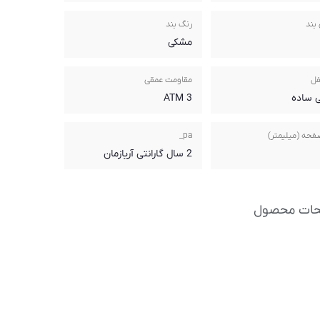
بند
رنگ بند
مشکی
فل
مقاومت عمقی
 ساده
3 ATM
فحه (میلیمتر)
pa_
2 سال گارانتی آریازمان
حات محصول