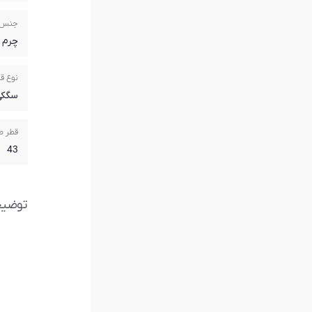
جنس 
چرم
نوع ق
سگکی
قطر ص
43
توضی