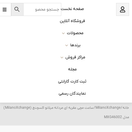
B
نخست
a
r
s
 آنلاین
ات
ا
روش
له
 گارانتی
ان رسمی
/ ساعت مچی عقربه ای مردانه میلانو اکسچنج (MilanoXchange)