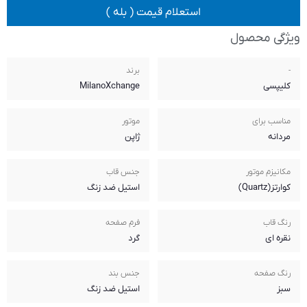
 قیمت ( بله )
برند
MilanoXchange
موتور
ژاپن
جنس قاب
استیل ضد زنگ
فرم صفحه
گرد
جنس بند
استیل ضد زنگ