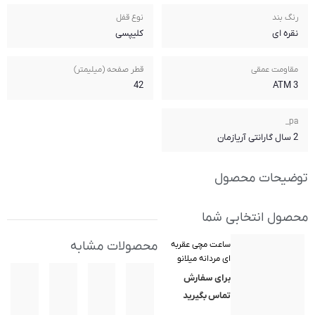
نوع قفل
کلیپسی
قطر صفحه (میلیمتر)
42
محصولات مشابه
(MilanoXchange)