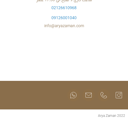
02126610
09126001
info@aryazam