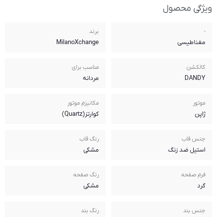
برند
MilanoXchange
مناسب برای
مردانه
مکانیزم موتور
کوارتز(Quartz)
رنگ قاب
مشکی
رنگ صفحه
مشکی
رنگ بند