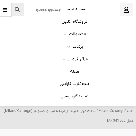
B
نخست
a
r
s
 آنلاین
ات
ا
روش
له
 گارانتی
ان رسمی
/ ساعت مچی عقربه ای مردانه میلانو اکسچنج (MilanoXchange)