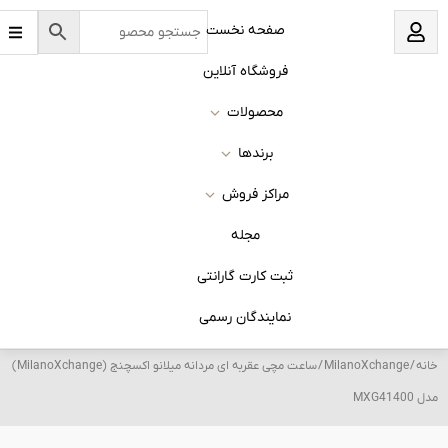
B
نخست
a
r
s
 آنلاین
ات
ا
روش
له
 گارانتی
ان رسمی
/ ساعت مچی عقربه ای مردانه میلانو اکسچنج (MilanoXchange)