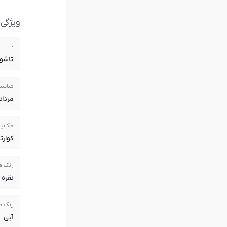
ویژگی
-
تاشو 
مناسب
مردان
مکانیز
کوارتز(rtz
رنگ ق
نقره 
رنگ 
آبی