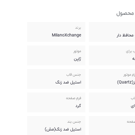
 محصول
برند
محافظ دار
MilanoXchange
 برای
موتور
ه
ژاپن
م موتور
جنس قاب
Qua)
استیل ضد زنگ
اب
فرم صفحه
ای
گرد
صفحه
جنس بند
استیل ضد زنگ(مش)