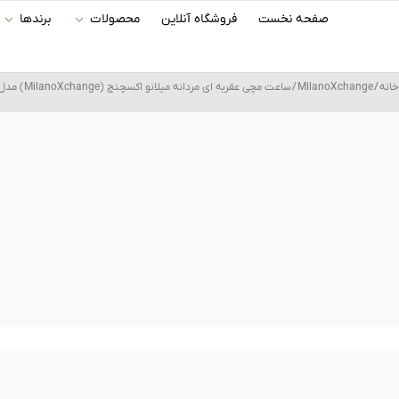
رش
صفحه نخست
فروشگاه آنلاین
محصولات
برندها
ه
حتوا
خانه
/
MilanoXchange
/ ساعت مچی عقربه ای مردانه میلانو اکسچنج (MilanoXchange) مدل MXG1120