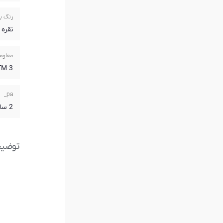
رنگ ب
نقره 
مقاوم
3 ATM
pa_
2 سال گارانتی آریازمان
توضی