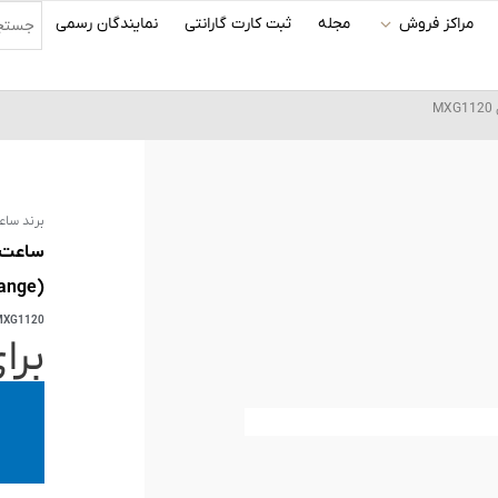
مراکز فروش
مجله
ثبت کارت گارانتی
نمایندگان رسمی
برند ساع
ساعت م
(MilanoXchange) مدل MXG1120
MXG1120
برا