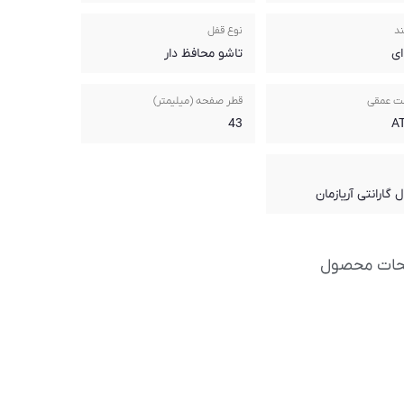
ند
نوع قفل
ای
تاشو محافظ دار
ت عمقی
قطر صفحه (میلیمتر)
43
حات محصول