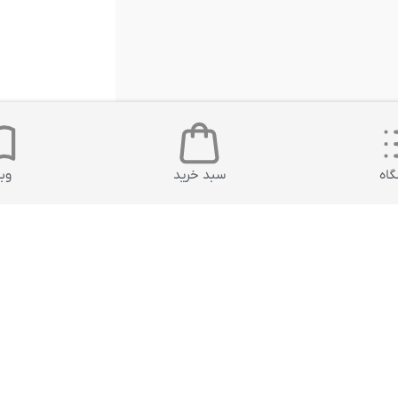
اه
سبد خرید
وب