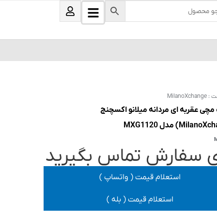
B
U
s
a
e
r
r
s
ت :
MilanoXchange
چی عقربه ای مردانه میلانو اکسچنج
ی سفارش تماس بگیرید
استعلام قیمت ( واتساپ )
استعلام قیمت ( بله )