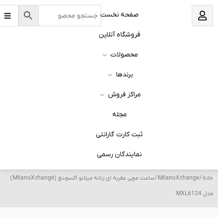
B
نخست
a
r
s
 آنلاین
ات
ا
روش
له
 گارانتی
ان رسمی
/ ساعت مچی عقربه ای زنانه میلانو اکسچنج (MilanoXchange)