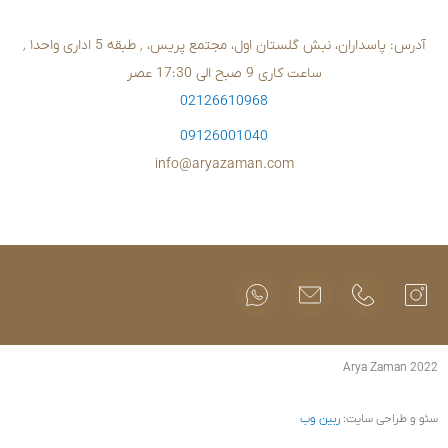
02126610
09126001
info@aryazam