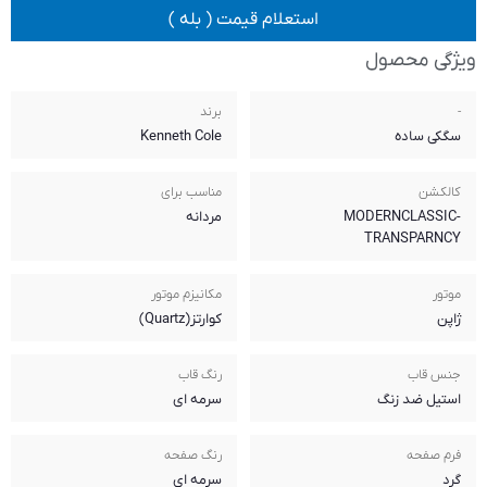
 قیمت ( بله )
برند
Kenneth Cole
مناسب برای
مردانه
مکانیزم موتور
کوارتز(Quartz)
رنگ قاب
سرمه ای
رنگ صفحه
سرمه ای