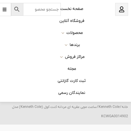
B
نخست
a
r
s
 آنلاین
ات
ا
روش
له
 گارانتی
ان رسمی
/ ساعت مچی عقربه ای مردانه کنت کول (Kenneth Cole) مدل