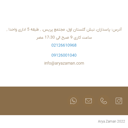
02126610
09126001
info@aryazam