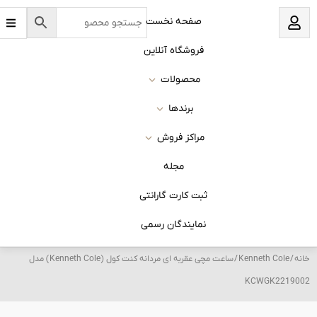
B
نخست
a
r
s
 آنلاین
ات
ا
روش
له
 گارانتی
ان رسمی
/ ساعت مچی عقربه ای مردانه کنت کول (Kenneth Cole) مدل