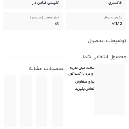
کلیپسی ضامن دار
قطر صفحه (میلیمتر)
43
محصولات مشابه
ول
(Ken
K