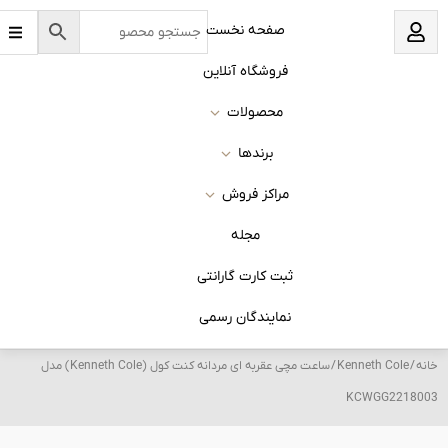
B
نخست
a
r
s
 آنلاین
ات
ا
روش
له
 گارانتی
ان رسمی
/ ساعت مچی عقربه ای مردانه کنت کول (Kenneth Cole) مدل