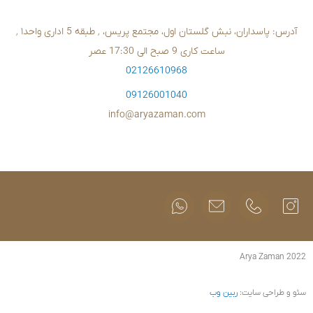
02126610
09126001
info@aryazam