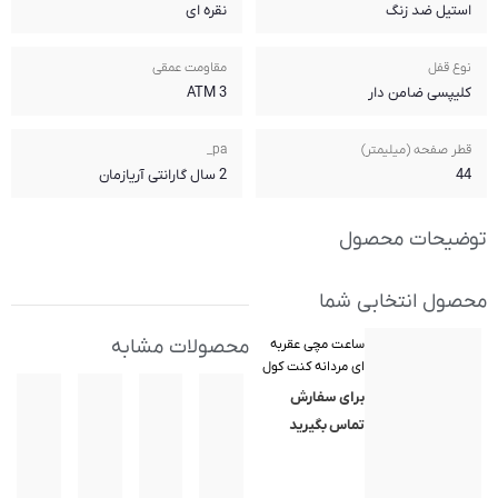
نقره ای
مقاومت عمقی
3 ATM
pa_
2 سال گارانتی آریازمان
محصولات مشابه
ول
(Ken
K