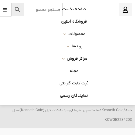
ش
B
U
صفحه نخست
a
s
r
e
s
توا
فروشگاه آنلاین
r
محصولات
برندها
مراکز فروش
مجله
ثبت کارت گارانتی
نمایندگان رسمی
خانه
/
Kenneth Cole
/ ساعت مچی عقربه ای مردانه کنت کول (Kenneth Cole) مدل
KCWGB2234203