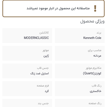
متاسفانه این محصول در انبار موجود نمیباشد
ویژگی محصول
برند
کالکشن
MODERNCLASSIC
Kenneth Cole
مناسب برای
موتور
مردانه
ژاپن
مکانیزم موتور
جنس قاب
کوارتز(Quartz)
استیل ضد زنگ
رنگ قاب
فرم صفحه
خاکستری
گرد
رنگ صفحه
جنس بند