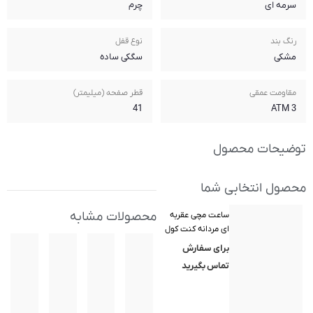
سرمه ای
چرم
رنگ بند
نوع قفل
مشکی
سگکی ساده
مقاومت عمقی
قطر صفحه (میلیمتر)
41
3 ATM
توضیحات محصول
محصول انتخابی شما
محصولات مشابه
ساعت مچی عقربه
ای مردانه کنت کول
(Kenneth Cole)
برای سفارش
مدل
تماس بگیرید
KCWGB2234203