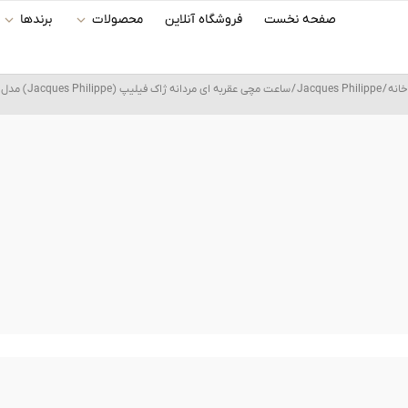
رش
صفحه نخست
فروشگاه آنلاین
محصولات
برندها
ه
حتوا
خانه
/
Jacques Philippe
/ ساعت مچی عقربه ای مردانه ژاک فیلیپ (Jacques Philippe) مدل JPQGS798143