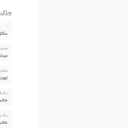
ویژگی
-
سگکی
مناسب
مردان
مکانیز
کوارتز(rtz
رنگ ق
خاکس
رنگ 
خاکس