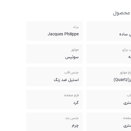
 محصول
برند
 ساده
Jacques Philippe
 برای
موتور
ه
سوئیس
م موتور
جنس قاب
Qua)
استیل ضد زنگ
اب
فرم صفحه
تری
گرد
صفحه
جنس بند
تری
چرم