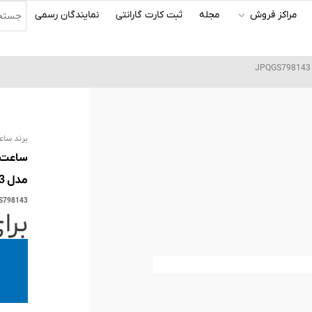
مراکز فروش
مجله
ثبت کارت گارانتی
نمایندگان رسمی
برند ساع
مدل JPQGS798143
S798143
برا