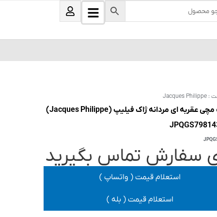
B
U
s
a
e
r
r
s
ت :
Jacques Philippe
ساعت مچی عقربه ای مردانه ژاک فیلیپ (Jacques Philippe)
JPQG
ی سفارش تماس بگیرید
استعلام قیمت ( واتساپ )
استعلام قیمت ( بله )