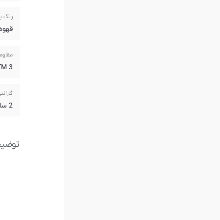
رنگ ب
قهوه 
مقاوم
3 ATM
گارانت
2 سال گارانتی آریازمان
توضی