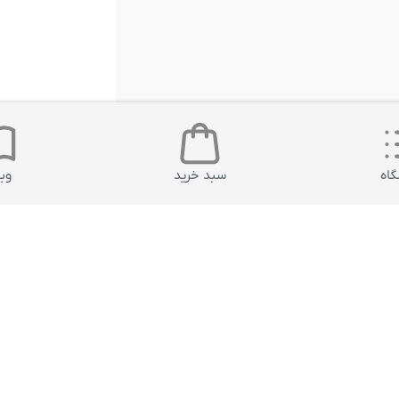
اه
سبد خرید
وب