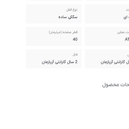
ند
نوع قفل
ای
سگکی ساده
ت عمقی
قطر صفحه (میلیمتر)
40
ی
pa_
2 سال گارانتی آریازمان
حات محصول