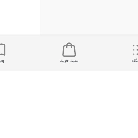
اه
سبد خرید
وب