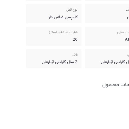
ند
نوع قفل
ی
کلیپسی ضامن دار
ت عمقی
قطر صفحه (میلیمتر)
26
ی
pa_
2 سال گارانتی آریازمان
حات محصول