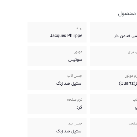
 محصول
برند
سی ضامن دار
Jacques Philippe
 برای
موتور
سوئیس
م موتور
جنس قاب
Qua)
استیل ضد زنگ
اب
فرم صفحه
ی
گرد
صفحه
جنس بند
استیل ضد زنگ