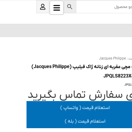
B
U
s
a
e
r
r
s
ت :
Jacques Philippe
ساعت مچی عقربه ای زنانه ژاک فیلیپ (Jacques Philippe)
JPQL
ی سفارش تماس بگیرید
استعلام قیمت ( واتساپ )
استعلام قیمت ( بله )