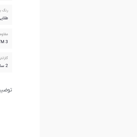
رنگ ب
طلای
مقاوم
3 ATM
گارانت
2 سال گارانتی آریازمان
توضی