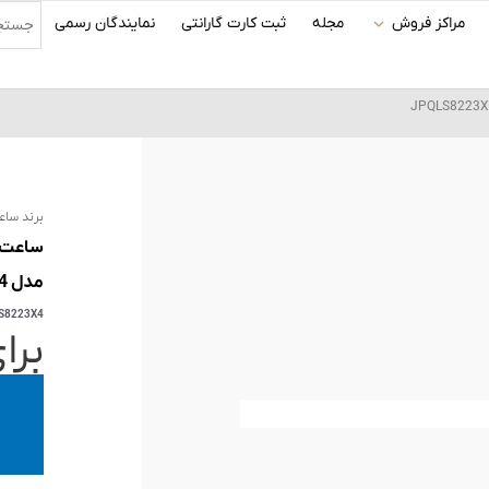
مراکز فروش
مجله
ثبت کارت گارانتی
نمایندگان رسمی
برند ساع
مدل JPQLS8223X4
S8223X4
برا