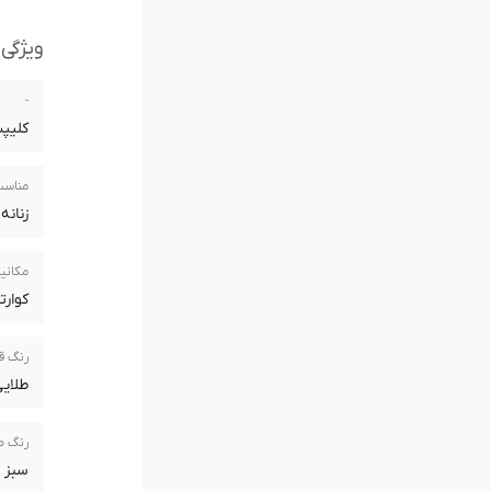
ویژگی
-
کلیپ
مناسب
زنانه
مکانیز
کوارتز(rtz
رنگ ق
طلای
رنگ 
سبز