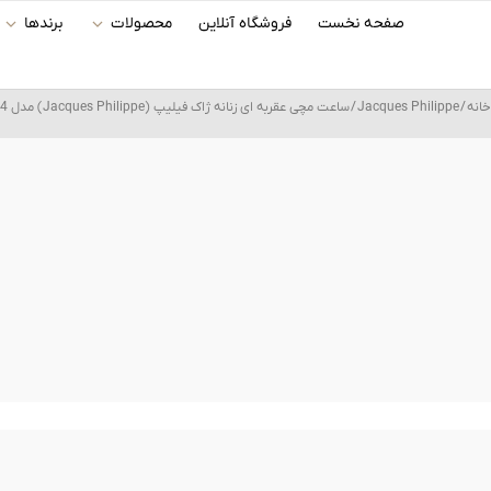
رش
صفحه نخست
فروشگاه آنلاین
محصولات
برندها
ه
حتوا
خانه
/
Jacques Philippe
/ ساعت مچی عقربه ای زنانه ژاک فیلیپ (Jacques Philippe) مدل JPQLS8223X4