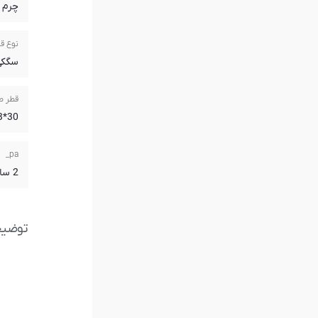
چرم
نوع ق
سگکی
قطر ص
30*33
pa_
2 سال گارانتی آریازمان
توضی