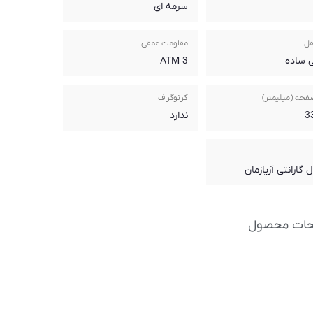
سرمه ای
فل
مقاومت عمقی
 ساده
3 ATM
فحه (میلیمتر)
کرنوگراف
ندارد
حات محصول