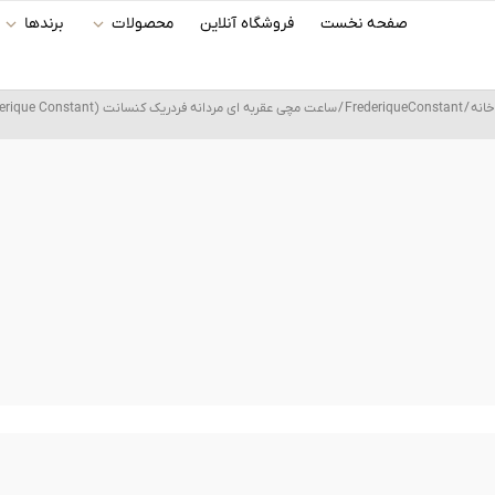
رش
صفحه نخست
فروشگاه آنلاین
محصولات
برندها
ه
حتوا
خانه
/
FrederiqueConstant
/ ساعت مچی عقربه ای مردانه فردریک کنسانت (Frederique Constant) مدل FC-311N4C6