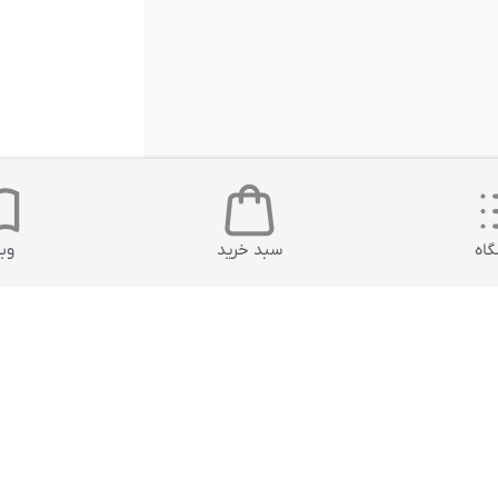
اه
سبد خرید
وب