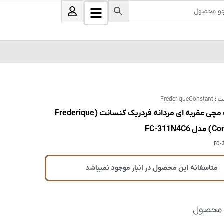
B
U
s
a
e
r
r
s
ت :
FrederiqueConstant
ساعت مچی عقربه ای مردانه فردریک کنسانت (Frederique
FC-311N4C
FC-
متاسفانه این محصول در انبار موجود نمیباشد
 محصول