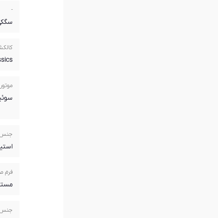
-
سگکی
کالک
ssics
موتور
سوئ
جنس 
استی
فرم ص
مستط
جنس 