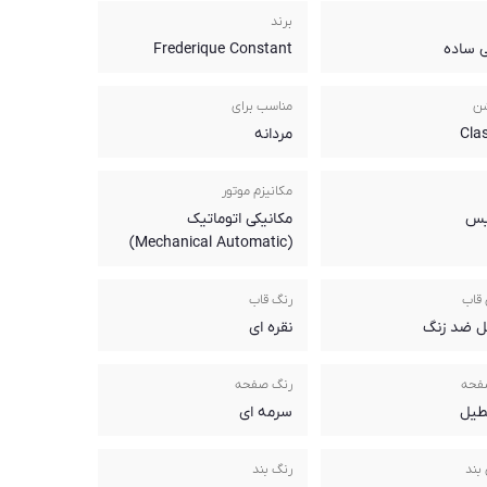
برند
 ساده
Frederique Constant
شن
مناسب برای
Cla
مردانه
مکانیزم موتور
یس
مکانیکی اتوماتیک
(Mechanical Automatic)
قاب
رنگ قاب
ل ضد زنگ
نقره ای
فحه
رنگ صفحه
یل
سرمه ای
بند
رنگ بند