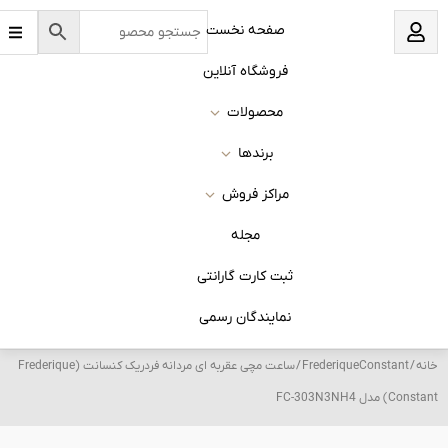
B
نخست
a
r
s
 آنلاین
ات
ا
روش
له
 گارانتی
ان رسمی
/ ساعت مچی عقربه ای مردانه فردریک کنسانت (Frederique