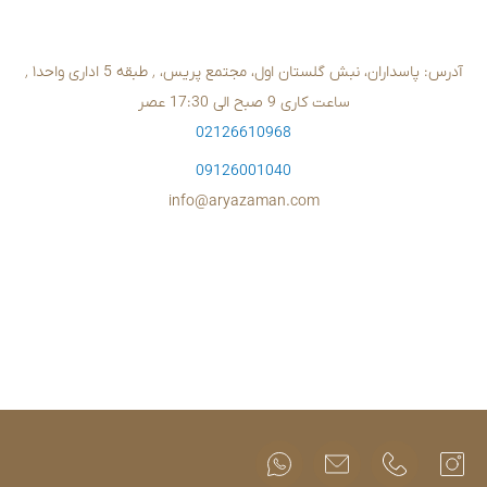
مدل
FC-
FC-
مدل
FC-
718W
723NR
FC-
281W
M4H4
3S6
286LG
H3ER2
S3B4
B
02126610
09126001
info@aryazam