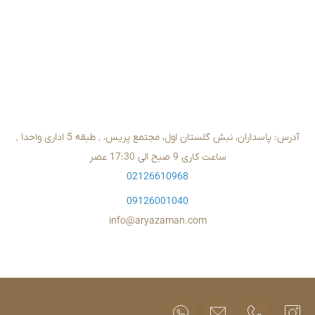
02126610
09126001
info@aryazam