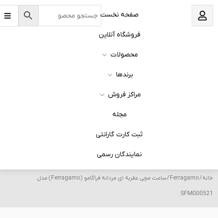
B
نخست
a
r
s
 آنلاین
ات
ا
روش
له
 گارانتی
ان رسمی
/ ساعت مچی عقربه ای مردانه فراگامو (Ferragamo) مدل