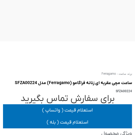
SFZA
 تماس بگیرید
یمت ( واتساپ )
 قیمت ( بله )