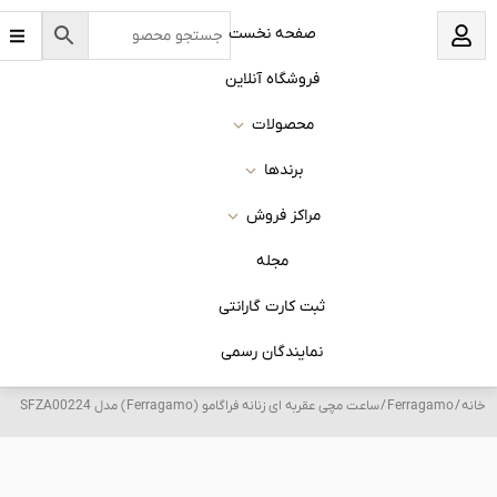
B
نخست
a
r
s
 آنلاین
ات
ا
روش
له
 گارانتی
ان رسمی
Ferragamo) مدل SFZA00224