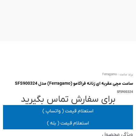
SFS9
 تماس بگیرید
یمت ( واتساپ )
 قیمت ( بله )