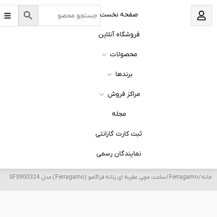
B
نخست
a
r
s
 آنلاین
ات
ا
روش
له
 گارانتی
ان رسمی
Ferragamo) مدل SFS900324