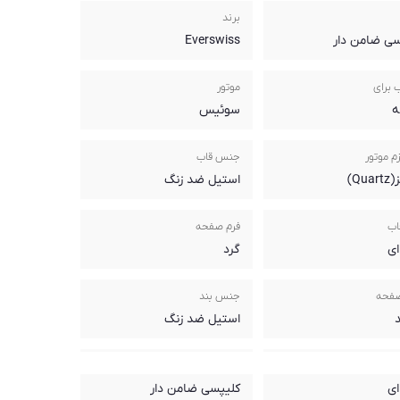
برند
سی ضامن دار
Everswiss
 برای
موتور
ه
سوئیس
م موتور
جنس قاب
Qua)
استیل ضد زنگ
اب
فرم صفحه
ای
گرد
صفحه
جنس بند
استیل ضد زنگ
ند
نوع قفل
ای
کلیپسی ضامن دار