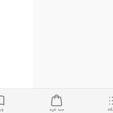
اه
سبد خرید
وب