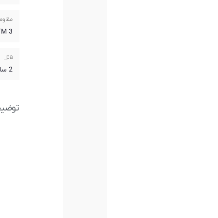
مقاوم
3 ATM
pa_
2 سال گارانتی آریازمان
توضی