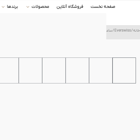
رش
صفحه نخست
فروشگاه آنلاین
محصولات
برندها
ه
حتوا
خانه
/
Everswiss
/ ساعت مچی عقربه ای مردانه اورسوئیس (Everswiss) مدل EV-1698-GSW