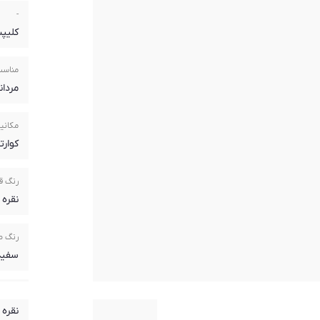
-
کلیپ
مناسب
مردان
مکانیز
کوارتز(rtz
رنگ ق
نقره 
رنگ 
سفید
رنگ ب
نقره 