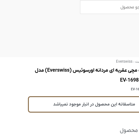
B
U
s
a
e
r
r
s
ت :
Everswiss
ساعت مچی عقربه ای مردانه اورسوئیس (Everswiss) مدل
EV-169
EV-1
متاسفانه این محصول در انبار موجود نمیباشد
 محصول