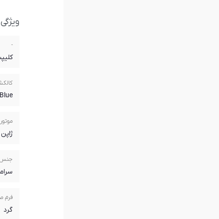
ویژگی
-
کلیپ
کالک
Blue
موتور
ژاپن
جنس 
سرام
فرم ص
گرد