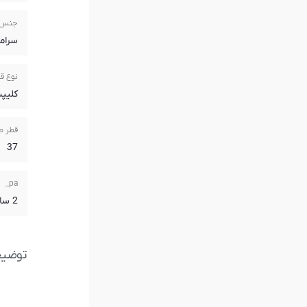
جنس 
سرام
نوع ق
کلیپ
قطر ص
37
pa_
2 سال گارانتی آریازمان
توضی