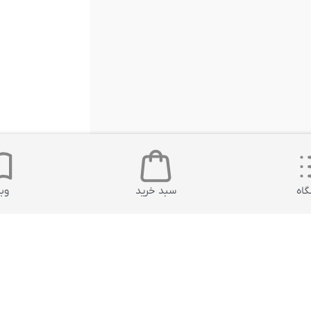
اه
سبد خرید
وب