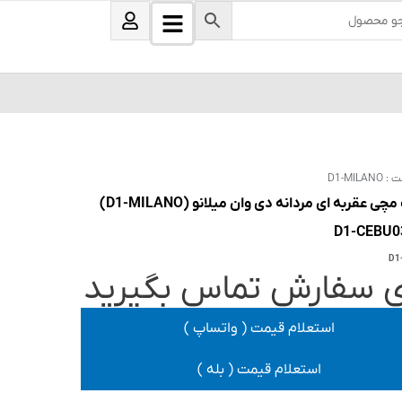
B
U
s
a
e
r
r
s
ت :
D1-MILANO
ساعت مچی عقربه ای مردانه دی وان میلانو (D1-MILANO)
D1
ی سفارش تماس بگیرید
استعلام قیمت ( واتساپ )
استعلام قیمت ( بله )