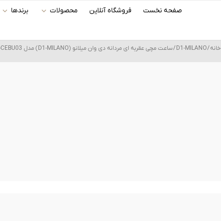
رش
صفحه نخست
فروشگاه آنلاین
محصولات
برندها
ه
حتوا
خانه
/
D1-MILANO
/ ساعت مچی عقربه ای مردانه دی وان میلانو (D1-MILANO) مدل D1-CEBU03