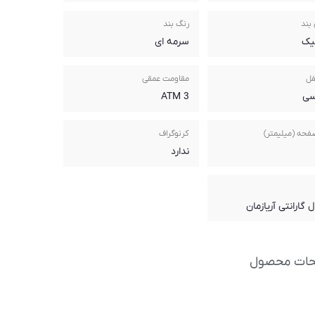
بند
رنگ بند
یک
سرمه ای
فل
مقاومت عمقی
سی
3 ATM
فحه (میلیمتر)
کرنوگراف
ندارد
حات محصول