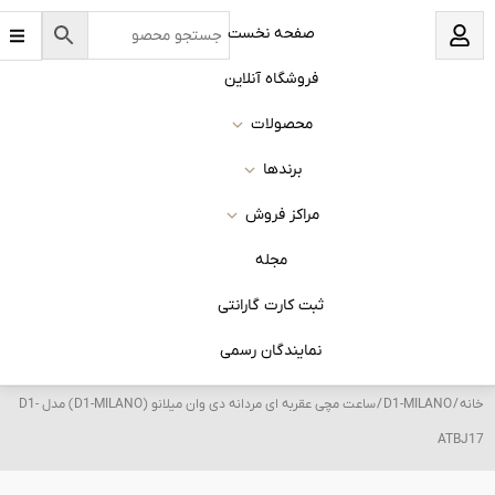
B
نخست
a
r
s
 آنلاین
ات
ا
روش
له
 گارانتی
ان رسمی
/ ساعت مچی عقربه ای مردانه دی وان میلانو (D1-MILANO) مدل D1-