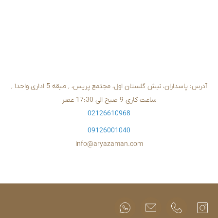
2
5
6
0
02126610
09126001
info@aryazam