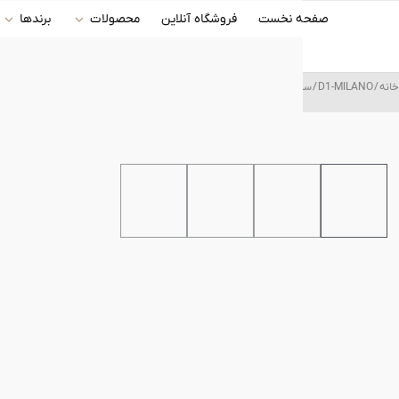
رش
صفحه نخست
فروشگاه آنلاین
محصولات
برندها
ه
حتوا
خانه
/
D1-MILANO
/ ساعت مچی عقربه ای مردانه دی وان میلانو (D1-MILANO) مدل D1-UTBU01