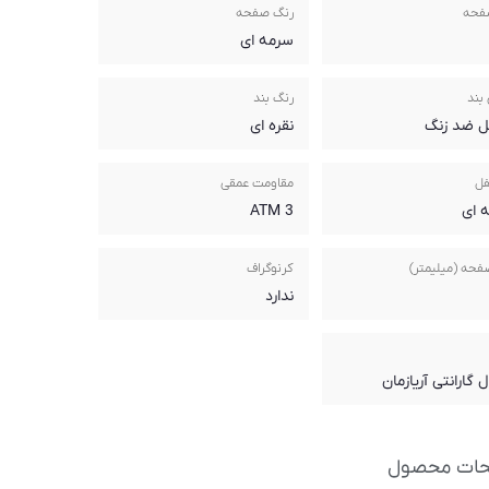
فحه
رنگ صفحه
سرمه ای
بند
رنگ بند
ل ضد زنگ
نقره ای
فل
مقاومت عمقی
ه ای
3 ATM
فحه (میلیمتر)
کرنوگراف
ندارد
حات محصول