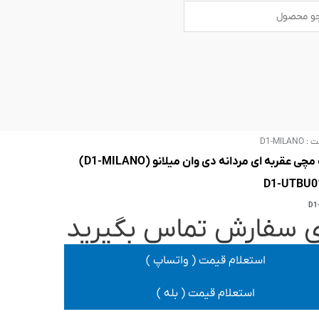
B
U
s
a
e
r
r
s
ت :
D1-MILANO
ساعت مچی عقربه ای مردانه دی وان میلانو (D1-MILANO)
D1
ی سفارش تماس بگیرید
استعلام قیمت ( واتساپ )
استعلام قیمت ( بله )