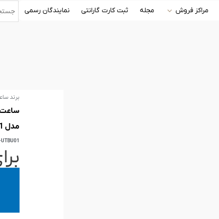
مراکز فروش
مجله
ثبت کارت گارانتی
نمایندگان رسمی
برند ساع
مدل D1-UTBU01
-UTBU01
برا