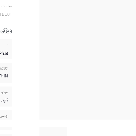
UTBU01 از خانو
ویژگی
-
پروان
کالک
THIN
موتور
ژاپن
جنس 
استی