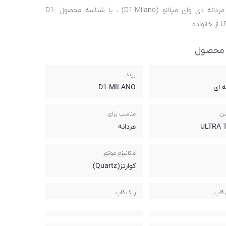
ساعت مردانه دی وان میلانو (D1-Milano) ، با شناسه محصول D1-
اده
 محصول
برند
ه ای
D1-MILANO
شن
مناسب برای
ULTRA 
مردانه
مکانیزم موتور
کوارتز(Quartz)
قاب
رنگ قاب
ل ضد زنگ
نقره ای