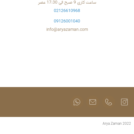
02126610
09126001
info@aryazam