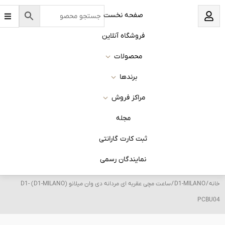
B
نخست
a
r
s
 آنلاین
ات
ا
روش
له
 گارانتی
ان رسمی
/ ساعت مچی عقربه ای مردانه دی وان میلانو (D1-MILANO) D1-