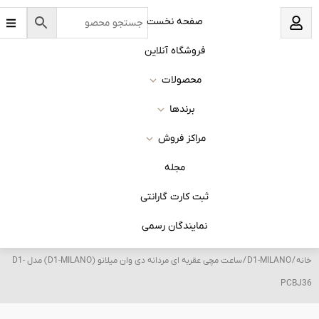
B
نخست
a
r
s
 آنلاین
ات
ا
روش
له
 گارانتی
ان رسمی
/ ساعت مچی عقربه ای مردانه دی وان میلانو (D1-MILANO) مدل D1-