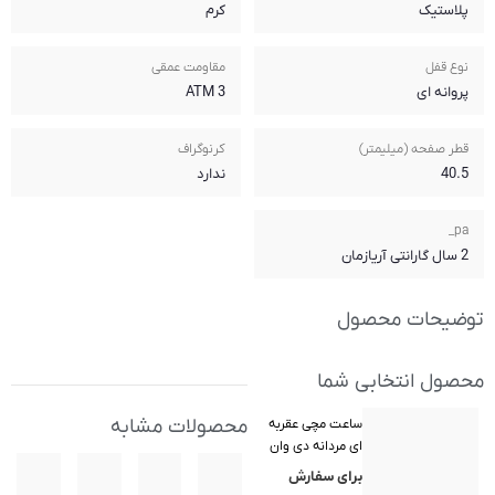
کرم
مقاومت عمقی
3 ATM
کرنوگراف
ندارد
محصولات مشابه
MI) مدل D1-