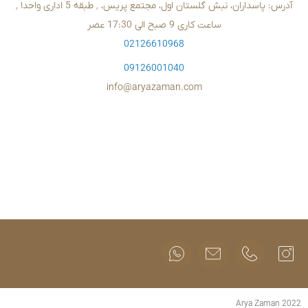
02126610
09126001
info@aryazam