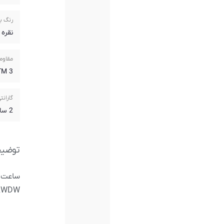
رنگ ب
نقره 
مقاوم
3 ATM
گارانت
2 سال گارانتی آریازمان
توضی
C109RWDW 