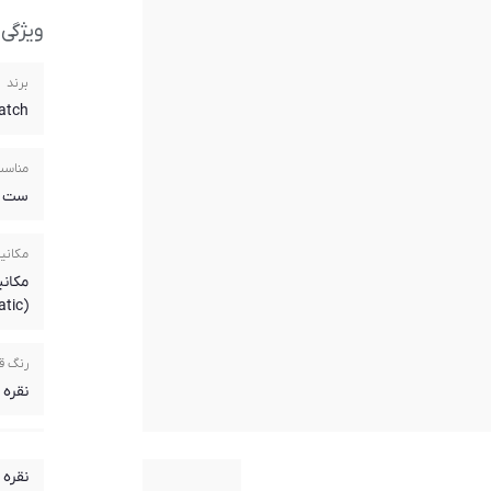
ویژگی
برند
atch
مناسب
ست مر
مکانیز
مکانی
(Mechanical Automatic)
رنگ ق
نقره 
رنگ 
نقره 