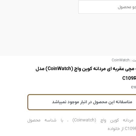
B
U
s
a
e
r
r
s
ت :
CoinWatch
ساعت مچی عقربه ای مردانه کوین واچ (CoinWatch) مدل
C109
C1
متاسفانه این محصول در انبار موجود نمیباشد
ساعت مردانه کوین واچ (Coinwatch) ، با شناسه محصول
ز خانواده