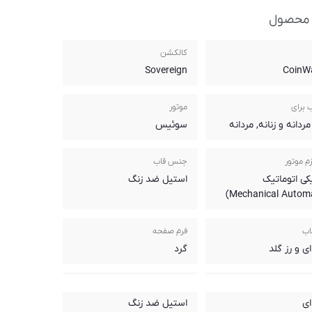
 محصول
کالکشن
Sovereign
CoinW
 برای
موتور
دانه و زنانه, مردانه
سوئیس
م موتور
جنس قاب
کی اتوماتیک
استیل ضد زنگ
اب
فرم صفحه
ای و رز گلد
گرد
صفحه
جنس بند
ای
استیل ضد زنگ