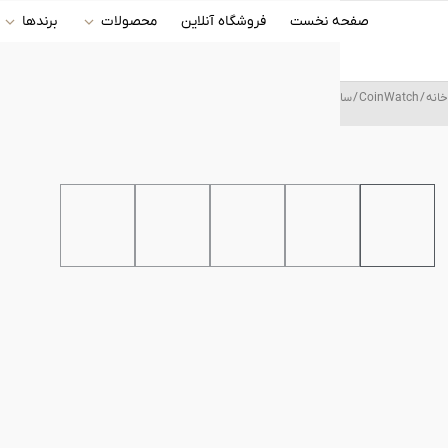
رش
صفحه نخست
فروشگاه آنلاین
محصولات
برندها
ه
حتوا
خانه
/
CoinWatch
/ ساعت مچی عقربه ای مردانه کوین واچ (CoinWatch) مدل C109RWDW