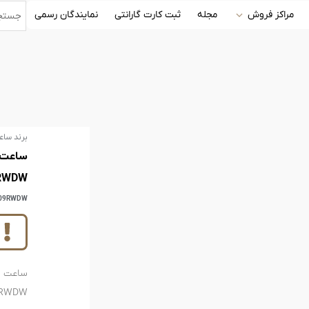
مراکز فروش
مجله
ثبت کارت گارانتی
نمایندگان رسمی
برند ساع
RWDW
09RWDW
C109RWDW ا