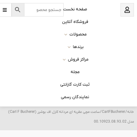
B
نخست
a
r
s
 آنلاین
ات
ا
روش
له
 گارانتی
ان رسمی
/ ساعت مچی عقربه ای مردانه کارل اف بوشرر (Carl F Bucherer)