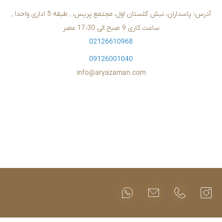
02126610
09126001
info@aryazam