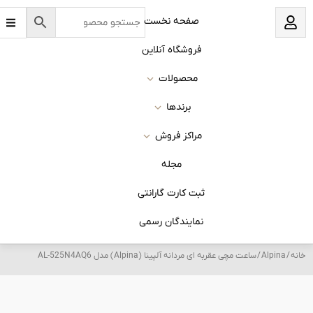
B
نخست
a
r
s
 آنلاین
ات
ا
روش
له
 گارانتی
ان رسمی
 مدل AL-525N4AQ6