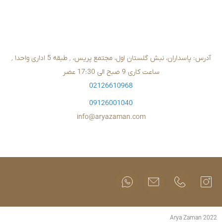
02126610
09126001
info@aryazam