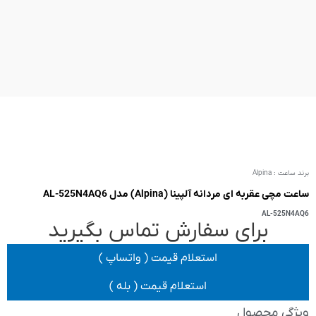
AL-5
 تماس بگیرید
یمت ( واتساپ )
 قیمت ( بله )