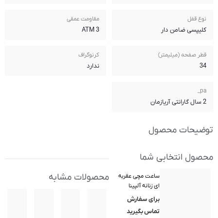
مقاومت عمقی
3 ATM
کرنوگراف
ندارد
محصولات مشابه
 مدل AL-