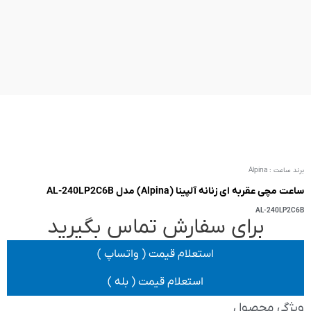
A
 تماس بگیرید
یمت ( واتساپ )
 قیمت ( بله )