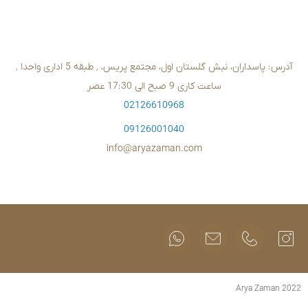
02126610
09126001
info@aryazam