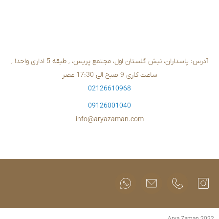
02126610
09126001
info@aryazam